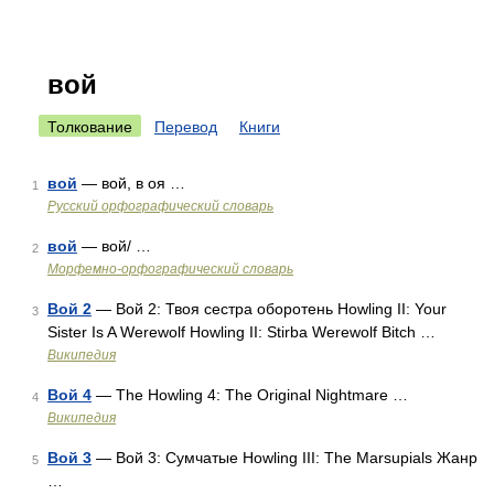
вой
Толкование
Перевод
Книги
вой
— вой, в оя …
1
Русский орфографический словарь
вой
— вой/ …
2
Морфемно-орфографический словарь
Вой 2
— Вой 2: Твоя сестра оборотень Howling II: Your
3
Sister Is A Werewolf Howling II: Stirba Werewolf Bitch …
Википедия
Вой 4
— The Howling 4: The Original Nightmare …
4
Википедия
Вой 3
— Вой 3: Сумчатые Howling III: The Marsupials Жанр
5
…