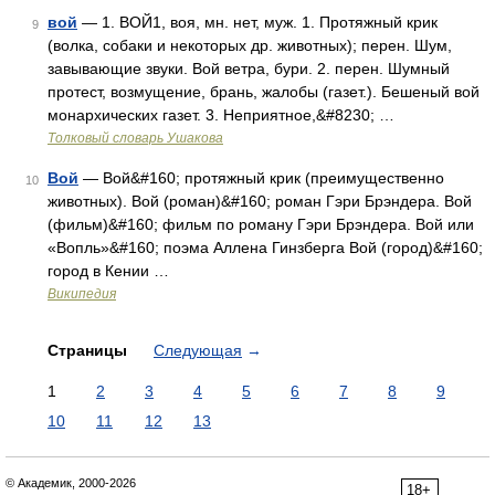
вой
— 1. ВОЙ1, воя, мн. нет, муж. 1. Протяжный крик
9
(волка, собаки и некоторых др. животных); перен. Шум,
завывающие звуки. Вой ветра, бури. 2. перен. Шумный
протест, возмущение, брань, жалобы (газет.). Бешеный вой
монархических газет. 3. Неприятное,&#8230; …
Толковый словарь Ушакова
Вой
— Вой&#160; протяжный крик (преимущественно
10
животных). Вой (роман)&#160; роман Гэри Брэндера. Вой
(фильм)&#160; фильм по роману Гэри Брэндера. Вой или
«Вопль»&#160; поэма Аллена Гинзберга Вой (город)&#160;
город в Кении …
Википедия
Страницы
Следующая
→
1
2
3
4
5
6
7
8
9
10
11
12
13
© Академик, 2000-2026
18+